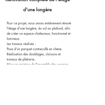
d'une longère
Pour ce projet, nous avons entièrement rénové
l'étage d'une longère, du sol au plafond, afin
de créer un espace chaleureux, fonctionnel et
lumineux.
Les travaux réalisés :
Pose d'un parquet contrecollé en chêne.
Réalisation des doublages, cloisons et
travaux de plâtrerie.
Mise en peinture de l'ensemble des espaces.
Habillage du plafond rampant en lambris.
Conception et installation de mobilier sur
mesure.
Revenir