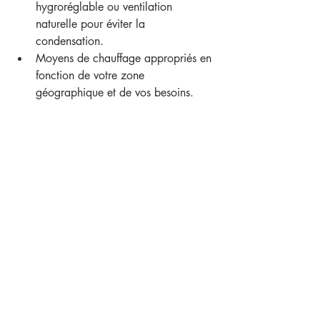
hygroréglable ou ventilation 
naturelle pour éviter la 
condensation.
Moyens de chauffage appropriés en 
fonction de votre zone 
géographique et de vos besoins.
Que votre projet ai pour vocation à 
devenir un habitat principal, un gîte 
insolite, un showroom ou une vitrine 
pour votre activité. Tinyzood s'adapte à 
votre souhait pour vous proposer une 
tiny house sur mesure au plus près de 
vos envies.
Découvrez l'ensemble des 
conceptions et réalisations Tinyzood